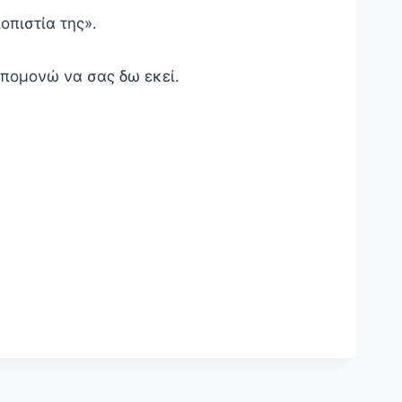
οπιστία της».
υπομονώ να σας δω εκεί.