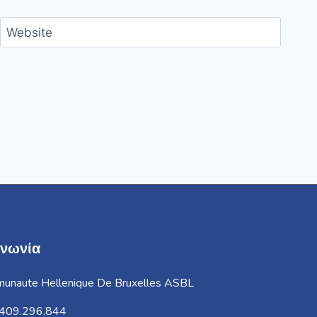
Website
ινωνία
unaute Hellenique De Bruxelles ASBL
409.296.844